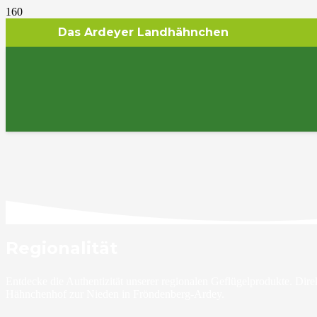
Das Ardeyer Landhähnchen
Regionalität
Entdecke die Authentizität unserer regionalen Geflügelprodukte. Dire
Hähnchenhof zur Nieden in Fröndenberg-Ardey.