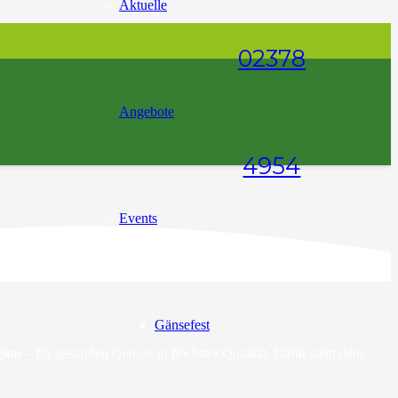
Aktuelle
02378
Angebote
4954
Events
Gänsefest
gion
– für gesunden Genuss in höchster Qualität. Dafür steht dein