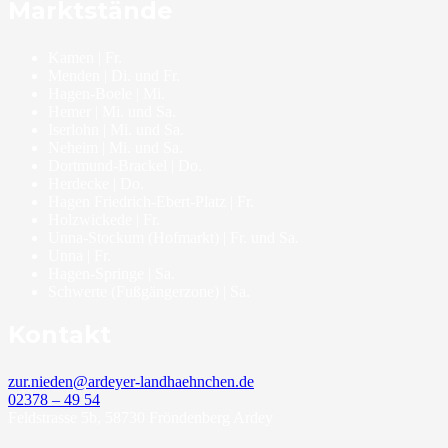
Marktstände
Kamen | Fr.
Menden | Di. und Fr.
Hagen-Boele | Mi.
Hemer | Mi. und Sa.
Iserlohn | Mi. und Sa.
Neheim | Mi. und Sa.
Dortmund-Brackel | Do.
Herdecke | Do.
Hagen Friedrich-Ebert-Platz | Fr.
Holzwickede | Fr.
Unna-Stockum (Hofmarkt) | Fr. und Sa.
Unna | Fr.
Hagen-Springe | Sa.
Schwerte (Fußgängerzone) | Sa.
Kontakt
zur.nieden@ardeyer-landhaehnchen.de
02378 – 49 54
Feldstrasse 5b, 58730 Fröndenberg Ardey